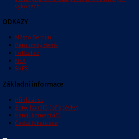
výkonech
ODKAZY
Město Beroun
Berounský deník
Fotbal.cz
NSA
SKFS
Základní informace
Přihlásit se
Zdroj kanálů (příspěvky)
Kanál komentářů
Česká lokalizace