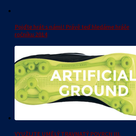
Pojďte hrát s námi! Právě teď hledáme hráče
ročníku 2014
VYUŽIJTE UMĚLÝ TRAVNATÝ POVRCH III.