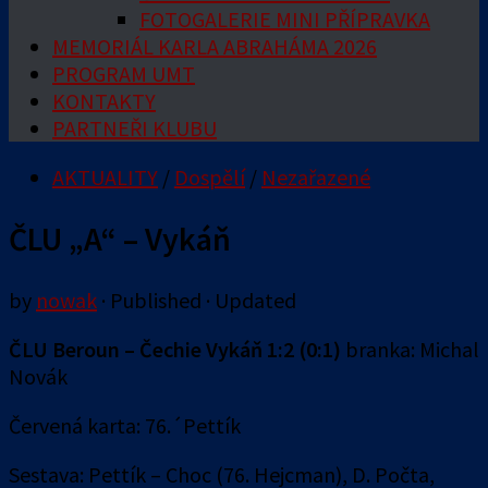
FOTOGALERIE MINI PŘÍPRAVKA
MEMORIÁL KARLA ABRAHÁMA 2026
PROGRAM UMT
KONTAKTY
PARTNEŘI KLUBU
AKTUALITY
/
Dospělí
/
Nezařazené
ČLU „A“ – Vykáň
by
nowak
· Published
· Updated
ČLU Beroun – Čechie Vykáň 1:2 (0:1)
branka: Michal
Novák
Červená karta: 76.´Pettík
Sestava: Pettík – Choc (76. Hejcman), D. Počta,