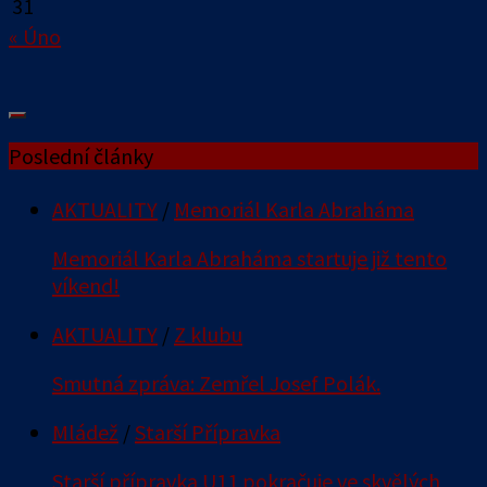
31
« Úno
Poslední články
AKTUALITY
/
Memoriál Karla Abraháma
Memoriál Karla Abraháma startuje již tento
víkend!
AKTUALITY
/
Z klubu
Smutná zpráva: Zemřel Josef Polák.
Mládež
/
Starší Přípravka
Starší přípravka U11 pokračuje ve skvělých