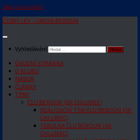
Skip to content
ČESKÝ LEV - UNION BEROUN
Vyhledávání
ÚVODNÍ STRÁNKA
O KLUBU
NÁBOR
ČLÁNKY
TÝMY
ČLU BEROUN (SK CHLUMEC)
REALIZAČNÍ TÝM ČLU BEROUN (SK
CHLUMEC)
TABULKA ČLU BEROUN (SK
CHLUMEC)