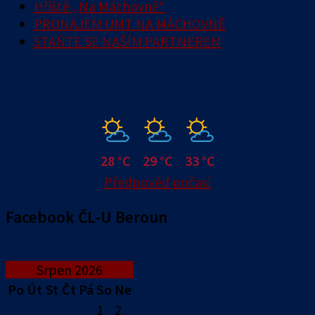
Hřiště „Na Máchovně“
PRONÁJEM UMT NA MÁCHOVNĚ
STAŇTE SE NAŠÍM PARTNEREM
Pátek
Sobota
Neděle
28 °C
29 °C
33 °C
Předpověď počasí
Facebook ČL-U Beroun
Srpen 2026
Po
Út
St
Čt
Pá
So
Ne
1
2