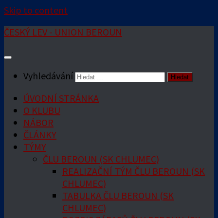
Skip to content
ČESKÝ LEV - UNION BEROUN
Vyhledávání
ÚVODNÍ STRÁNKA
O KLUBU
NÁBOR
ČLÁNKY
TÝMY
ČLU BEROUN (SK CHLUMEC)
REALIZAČNÍ TÝM ČLU BEROUN (SK
CHLUMEC)
TABULKA ČLU BEROUN (SK
CHLUMEC)