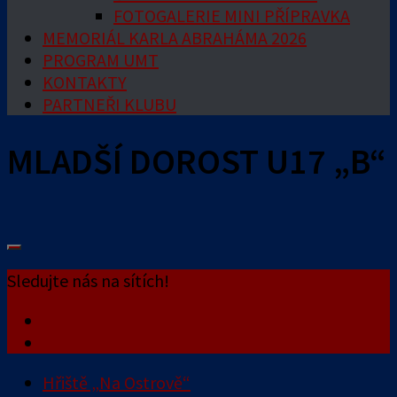
FOTOGALERIE MINI PŘÍPRAVKA
MEMORIÁL KARLA ABRAHÁMA 2026
PROGRAM UMT
KONTAKTY
PARTNEŘI KLUBU
MLADŠÍ DOROST U17 „B“
Sledujte nás na sítích!
Hřiště „Na Ostrově“