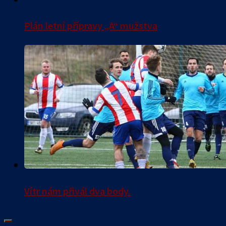
Plán letní přípravy „A“ mužstva
Vítr nám přivál dva body.