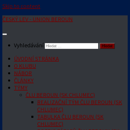
Skip to content
ČESKÝ LEV - UNION BEROUN
Vyhledávání
ÚVODNÍ STRÁNKA
O KLUBU
NÁBOR
ČLÁNKY
TÝMY
ČLU BEROUN (SK CHLUMEC)
REALIZAČNÍ TÝM ČLU BEROUN (SK
CHLUMEC)
TABULKA ČLU BEROUN (SK
CHLUMEC)