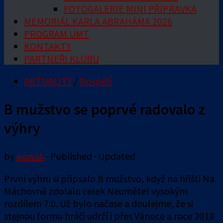
FOTOGALERIE MINI PŘÍPRAVKA
MEMORIÁL KARLA ABRAHÁMA 2026
PROGRAM UMT
KONTAKTY
PARTNEŘI KLUBU
AKTUALITY
/
Dospělí
B mužstvo se poprvé radovalo z
výhry
by
nowak
· Published
· Updated
První výhru si připsalo B mužstvo, když na hřišti Na
Máchovně zdolalo celek Neumětel vysokým
rozdílem 7:0. Už bylo načase a doufejme, že si
stejnou formu hráči udrží i přes Vánoce a roce 2018