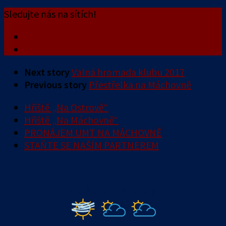
Sledujte nás na sítích!
Next story
Valná hromada klubu 2017
Previous story
Přestřelka na Máchovně
Hřiště „Na Ostrově“
Hřiště „Na Máchovně“
PRONÁJEM UMT NA MÁCHOVNĚ
STAŇTE SE NAŠÍM PARTNEREM
Neděle
Pondělí
Úterý