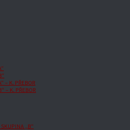
A“
B“
“ – K. PŘEBOR
“ – K. PŘEBOR
 SKUPINA „B“