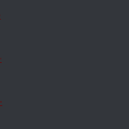
“
“
“