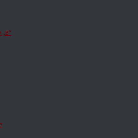
 „B“
7