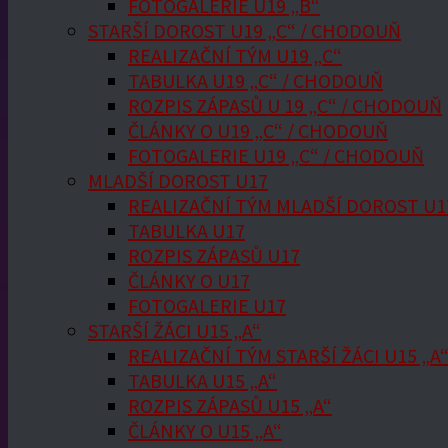
FOTOGALERIE U19 „B“
STARŠÍ DOROST U19 „C“ / CHODOUŇ
REALIZAČNÍ TÝM U19 „C“
TABULKA U19 „C“ / CHODOUŇ
ROZPIS ZÁPASŮ U 19 „C“ / CHODOUŇ
ČLÁNKY O U19 „C“ / CHODOUŇ
FOTOGALERIE U19 „C“ / CHODOUŇ
MLADŠÍ DOROST U17
REALIZAČNÍ TÝM MLADŠÍ DOROST U1
TABULKA U17
ROZPIS ZÁPASŮ U17
ČLÁNKY O U17
FOTOGALERIE U17
STARŠÍ ŽÁCI U15 „A“
REALIZAČNÍ TÝM STARŠÍ ŽÁCI U15 „A
TABULKA U15 „A“
ROZPIS ZÁPASŮ U15 „A“
ČLÁNKY O U15 „A“