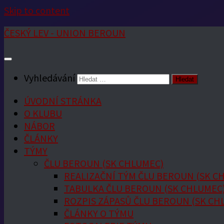
Skip to content
ČESKÝ LEV - UNION BEROUN
Vyhledávání
ÚVODNÍ STRÁNKA
O KLUBU
NÁBOR
ČLÁNKY
TÝMY
ČLU BEROUN (SK CHLUMEC)
REALIZAČNÍ TÝM ČLU BEROUN (SK C
TABULKA ČLU BEROUN (SK CHLUMEC
ROZPIS ZÁPASŮ ČLU BEROUN (SK CH
ČLÁNKY O TÝMU