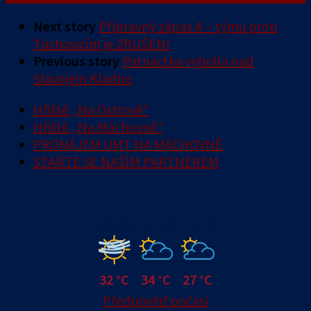
Next story
Přípravný zápas A – týmu proti
Tochovicím je ZRUŠEN!
Previous story
Patnáctka vyhrála nad
Slavojem Kladno
Hřiště „Na Ostrově“
Hřiště „Na Máchovně“
PRONÁJEM UMT NA MÁCHOVNĚ
STAŇTE SE NAŠÍM PARTNEREM
Neděle
Pondělí
Úterý
32 °C
34 °C
27 °C
Předpověď počasí