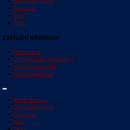
Berounský deník
Fotbal.cz
NSA
SKFS
Základní informace
Přihlásit se
Zdroj kanálů (příspěvky)
Kanál komentářů
Česká lokalizace
Město Beroun
Berounský deník
Fotbal.cz
NSA
SKFS