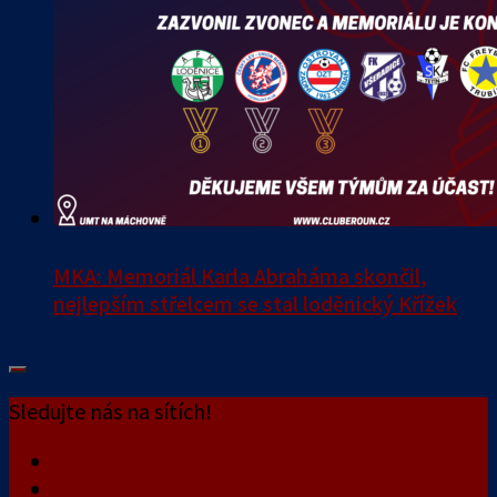
MKA: Memoriál Karla Abraháma skončil,
nejlepším střelcem se stal loděnický Křížek
Sledujte nás na sítích!