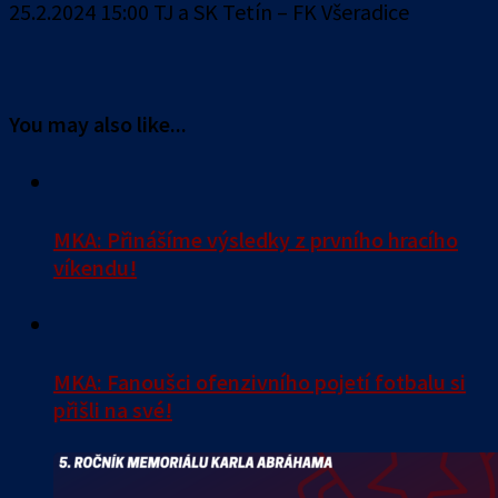
25.2.2024 15:00 TJ a SK Tetín – FK Všeradice
You may also like...
MKA: Přinášíme výsledky z prvního hracího
víkendu!
MKA: Fanoušci ofenzivního pojetí fotbalu si
přišli na své!