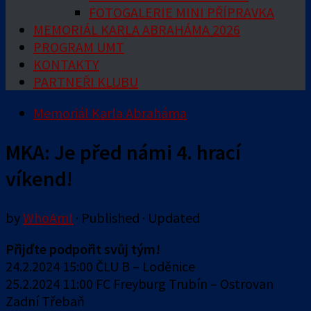
FOTOGALERIE MINI PŘÍPRAVKA
MEMORIÁL KARLA ABRAHÁMA 2026
PROGRAM UMT
KONTAKTY
PARTNEŘI KLUBU
Memoriál Karla Abraháma
MKA: Je před námi 4. hrací
víkend!
by
WhoAmI
· Published
· Updated
Přijďte podpořit svůj tým!
24.2.2024 15:00 ČLU B – Loděnice
25.2.2024 11:00 FC Freyburg Trubín – Ostrovan
Zadní Třebaň