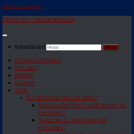
Skip to content
ČESKÝ LEV - UNION BEROUN
Vyhledávání
ÚVODNÍ STRÁNKA
O KLUBU
NÁBOR
ČLÁNKY
TÝMY
ČLU BEROUN (SK CHLUMEC)
REALIZAČNÍ TÝM ČLU BEROUN (SK
CHLUMEC)
TABULKA ČLU BEROUN (SK
CHLUMEC)