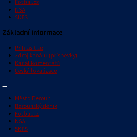
Fotbal.cz
NSA
SKFS
Základní informace
Přihlásit se
Zdroj kanálů (příspěvky)
Kanál komentářů
Česká lokalizace
Město Beroun
Berounský deník
Fotbal.cz
NSA
SKFS