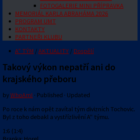
FOTOGALERIE MINI PŘÍPRAVKA
MEMORIÁL KARLA ABRAHÁMA 2026
PROGRAM UMT
KONTAKTY
PARTNEŘI KLUBU
A" TÝM
/
AKTUALITY
/
Dospělí
Takový výkon nepatří ani do
krajského přeboru
by
WhoAmI
· Published
· Updated
Po roce k nám opět zavítal tým divizních Tochovic.
Byl z toho debakl a vystřízlivění A“ týmu.
1:6 (1:4)
Branka: Horel