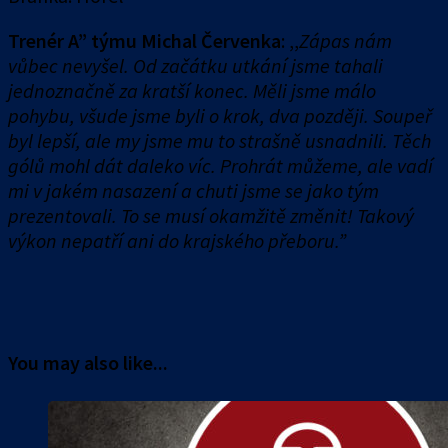
Trenér A” týmu Michal Červenka
: ,,
Zápas nám
vůbec nevyšel. Od začátku utkání jsme tahali
jednoznačně za kratší konec. Měli jsme málo
pohybu, všude jsme byli o krok, dva později. Soupeř
byl lepší, ale my jsme mu to strašně usnadnili. Těch
gólů mohl dát daleko víc. Prohrát můžeme, ale vadí
mi v jakém nasazení a chuti jsme se jako tým
prezentovali. To se musí okamžitě změnit! Takový
výkon nepatří ani do krajského přeboru.”
You may also like...