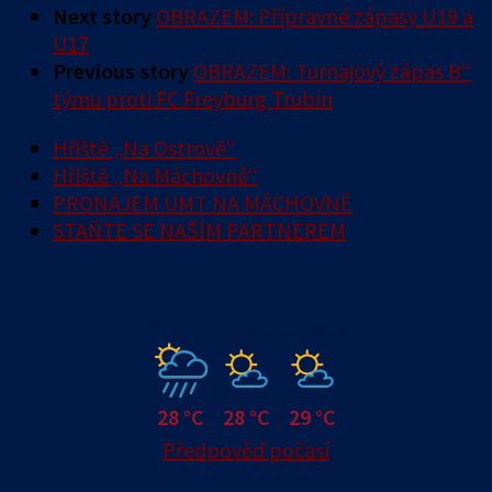
Next story
OBRAZEM: Přípravné zápasy U19 a
U17
Previous story
OBRAZEM: Turnajový zápas B“
týmu proti FC Freyburg Trubín
Hřiště „Na Ostrově“
Hřiště „Na Máchovně“
PRONÁJEM UMT NA MÁCHOVNĚ
STAŇTE SE NAŠÍM PARTNEREM
Čtvrtek
Pátek
Sobota
28 °C
28 °C
29 °C
Předpověď počasí