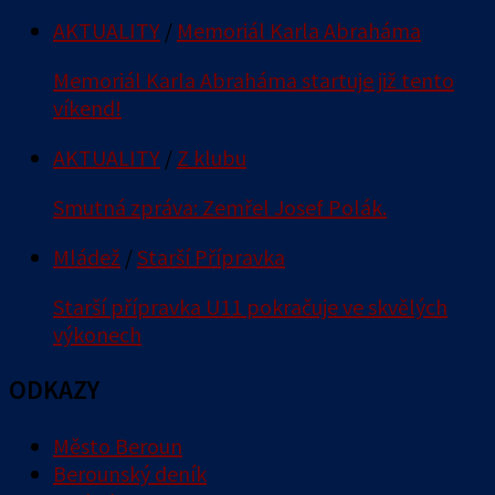
AKTUALITY
/
Memoriál Karla Abraháma
Memoriál Karla Abraháma startuje již tento
víkend!
AKTUALITY
/
Z klubu
Smutná zpráva: Zemřel Josef Polák.
Mládež
/
Starší Přípravka
Starší přípravka U11 pokračuje ve skvělých
výkonech
ODKAZY
Město Beroun
Berounský deník