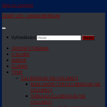
Skip to content
ČESKÝ LEV - UNION BEROUN
Vyhledávání
ÚVODNÍ STRÁNKA
O KLUBU
NÁBOR
ČLÁNKY
TÝMY
ČLU BEROUN (SK CHLUMEC)
REALIZAČNÍ TÝM ČLU BEROUN (SK
CHLUMEC)
TABULKA ČLU BEROUN (SK
CHLUMEC)