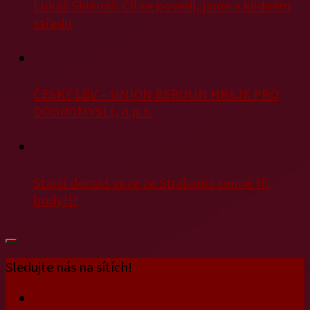
Lukáš Sklenář: Cíl se povedl, jsme v klidném
středu
ČESKÝ LEV – UNION BEROUN HRAJE PRO
DOBROMYSLI, o.p.s.
Starší dorost veze ze Strakonic cenné tři
body!!!
Sledujte nás na sítích!