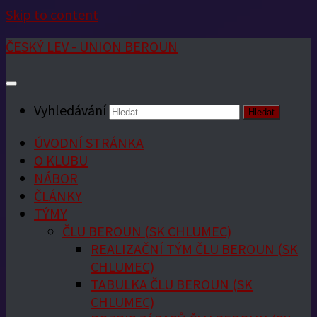
Skip to content
ČESKÝ LEV - UNION BEROUN
Vyhledávání
ÚVODNÍ STRÁNKA
O KLUBU
NÁBOR
ČLÁNKY
TÝMY
ČLU BEROUN (SK CHLUMEC)
REALIZAČNÍ TÝM ČLU BEROUN (SK
CHLUMEC)
TABULKA ČLU BEROUN (SK
CHLUMEC)