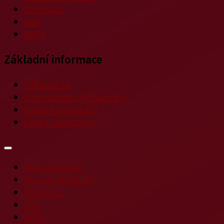
Fotbal.cz
NSA
SKFS
Základní informace
Přihlásit se
Zdroj kanálů (příspěvky)
Kanál komentářů
Česká lokalizace
Město Beroun
Berounský deník
Fotbal.cz
NSA
SKFS