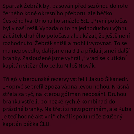
Spartak Žebrák byl pasován před sezónou do role
černého koně okresního přeboru, ale béčko
Českého lva-Unionu ho smázlo 5:1. „První poločas
byl v naší režii. Vypadalo to na jednoduchou výhru.
Začátek druhého poločasu ale ukázal, že ještě není
rozhodnuto. Žebrák snížil a mohl i vyrovnat. To se
mu nepovedlo, dali jsme na 3:1 a přidali jsme i další
branky. Zaslouženě jsme vyhráli,“ vrací se k utkání
kapitán vítězného celku Miloš Novák.
Tři góly berounské rezervy vstřelil Jakub Šikanedr.
„Poprvé se trefil zpoza vápna levou nohou. Krásná
střela za tyč, na kterou gólman nedosáhl. Druhou
branku vstřelil po hezké rychlé kombinaci do
prázdné branky. Na třetí si nevzpomínám, ale Kuba
je teď hodně aktivní,“ chválí spoluhráče zkušený
kapitán béčka ČLU.