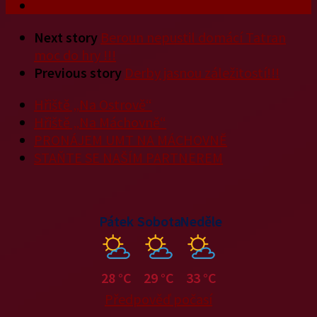
Next story
Beroun nepustil domácí Tatran
moc do hry !!!
Previous story
Derby jasnou záležitostí!!!
Hřiště „Na Ostrově“
Hřiště „Na Máchovně“
PRONÁJEM UMT NA MÁCHOVNĚ
STAŇTE SE NAŠÍM PARTNEREM
Pátek
Sobota
Neděle
28 °C
29 °C
33 °C
Předpověď počasí