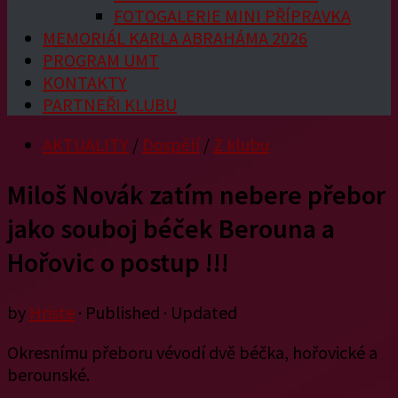
FOTOGALERIE MINI PŘÍPRAVKA
MEMORIÁL KARLA ABRAHÁMA 2026
PROGRAM UMT
KONTAKTY
PARTNEŘI KLUBU
AKTUALITY
/
Dospělí
/
Z klubu
Miloš Novák zatím nebere přebor
jako souboj béček Berouna a
Hořovic o postup !!!
by
Hriste
· Published
· Updated
Okresnímu přeboru vévodí dvě béčka, hořovické a
berounské.