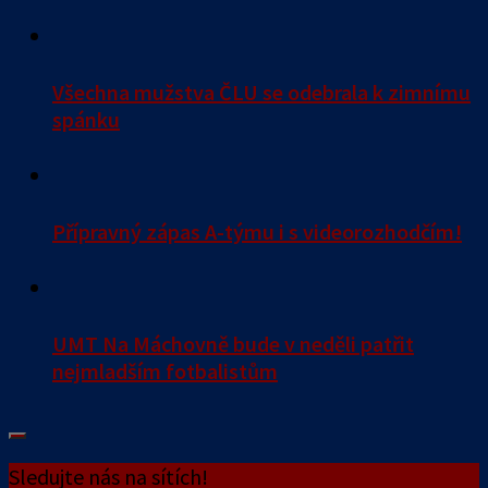
Všechna mužstva ČLU se odebrala k zimnímu
spánku
Přípravný zápas A-týmu i s videorozhodčím!
UMT Na Máchovně bude v neděli patřit
nejmladším fotbalistům
Sledujte nás na sítích!