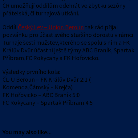
ČR umožňují oddílům odehrát ve zbytku sezóny
přátelská, či turnajová utkání.
Oddíl
Český Lev – Union Beroun
tak rád přijal
pozvánku pro účast svého staršího dorostu v rámci
Turnaje šesti mužstev,kterého se spolu s ním a FK
Králův Dvůr účastní ještě týmy ABC Braník, Spartak
Příbram,FC Rokycany a FK Hořovicko.
Výsledky prvního kola:
ČL-U Beroun – FK Králův Dvůr 2:1 (
Komenda,Čámský – Krejča)
FK Hořovicko – ABC Braník 5:0
FC Rokycany – Spartak Příbram 4:5
You may also like...