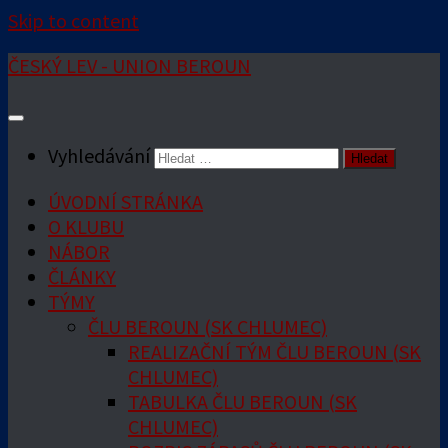
Skip to content
ČESKÝ LEV - UNION BEROUN
Vyhledávání
ÚVODNÍ STRÁNKA
O KLUBU
NÁBOR
ČLÁNKY
TÝMY
ČLU BEROUN (SK CHLUMEC)
REALIZAČNÍ TÝM ČLU BEROUN (SK
CHLUMEC)
TABULKA ČLU BEROUN (SK
CHLUMEC)