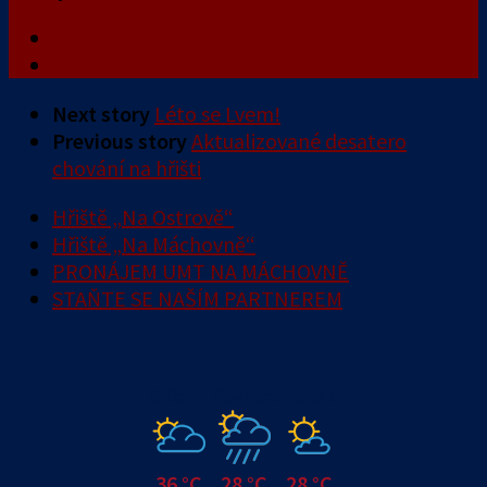
Next story
Léto se Lvem!
Previous story
Aktualizované desatero
chování na hřišti
Hřiště „Na Ostrově“
Hřiště „Na Máchovně“
PRONÁJEM UMT NA MÁCHOVNĚ
STAŇTE SE NAŠÍM PARTNEREM
Středa
Čtvrtek
Pátek
36 °C
28 °C
28 °C