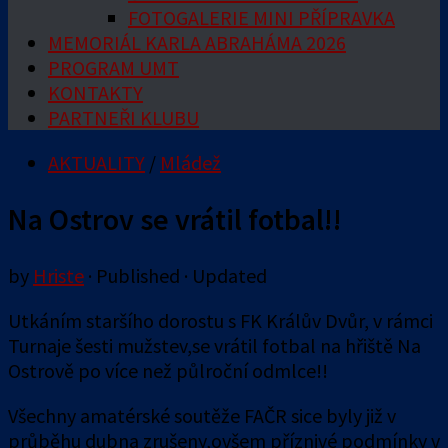
FOTOGALERIE MINI PŘÍPRAVKA
MEMORIÁL KARLA ABRAHÁMA 2026
PROGRAM UMT
KONTAKTY
PARTNEŘI KLUBU
AKTUALITY
/
Mládež
Na Ostrov se vrátil fotbal!!
by
Hriste
· Published
· Updated
Utkáním staršího dorostu s FK Králův Dvůr, v rámci
Turnaje šesti mužstev,se vrátil fotbal na hřiště Na
Ostrově po více než půlroční odmlce!!
Všechny amatérské soutěže FAČR sice byly již v
průběhu dubna zrušeny,ovšem příznivé podmínky v