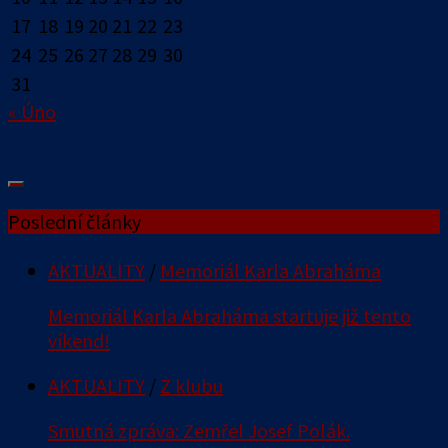
17
18
19
20
21
22
23
24
25
26
27
28
29
30
31
« Úno
Poslední články
AKTUALITY
/
Memoriál Karla Abraháma
Memoriál Karla Abraháma startuje již tento
víkend!
AKTUALITY
/
Z klubu
Smutná zpráva: Zemřel Josef Polák.