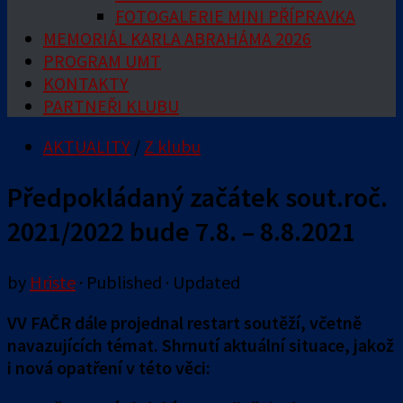
FOTOGALERIE MINI PŘÍPRAVKA
MEMORIÁL KARLA ABRAHÁMA 2026
PROGRAM UMT
KONTAKTY
PARTNEŘI KLUBU
AKTUALITY
/
Z klubu
Předpokládaný začátek sout.roč.
2021/2022 bude 7.8. – 8.8.2021
by
Hriste
· Published
· Updated
VV FAČR dále projednal restart soutěží, včetně
navazujících témat. Shrnutí aktuální situace, jakož
i nová opatření v této věci: