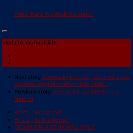
Pohár Karla IV vyhráli berounští
Sledujte nás na sítích!
Next story
Berounský kouč věří, že se od srpna
soutěže v nějakém režimu hrát budou
Previous story
DĚKUJEME, ŽE HRAJETE S
NÁMI!!!
Hřiště „Na Ostrově“
Hřiště „Na Máchovně“
PRONÁJEM UMT NA MÁCHOVNĚ