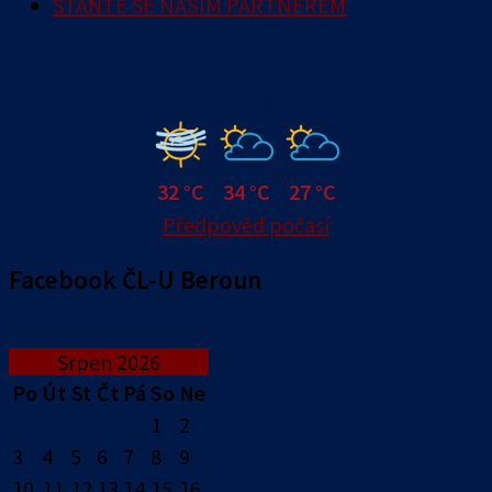
STAŇTE SE NAŠÍM PARTNEREM
Neděle
Pondělí
Úterý
32 °C
34 °C
27 °C
Předpověď počasí
Facebook ČL-U Beroun
Srpen 2026
Po
Út
St
Čt
Pá
So
Ne
1
2
3
4
5
6
7
8
9
10
11
12
13
14
15
16