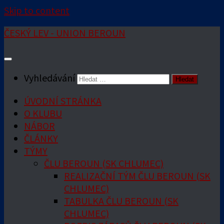
Skip to content
ČESKÝ LEV - UNION BEROUN
Vyhledávání
ÚVODNÍ STRÁNKA
O KLUBU
NÁBOR
ČLÁNKY
TÝMY
ČLU BEROUN (SK CHLUMEC)
REALIZAČNÍ TÝM ČLU BEROUN (SK
CHLUMEC)
TABULKA ČLU BEROUN (SK
CHLUMEC)