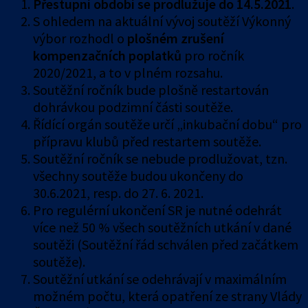
Přestupní období se prodlužuje do 14.5.2021
.
S ohledem na aktuální vývoj soutěží Výkonný
výbor rozhodl o
plošném zrušení
kompenzačních poplatků
pro ročník
2020/2021, a to v plném rozsahu.
Soutěžní ročník bude plošně restartován
dohrávkou podzimní části soutěže.
Řídící orgán soutěže určí „inkubační dobu“ pro
přípravu klubů před restartem soutěže.
Soutěžní ročník se nebude prodlužovat, tzn.
všechny soutěže budou ukončeny do
30.6.2021, resp. do 27. 6. 2021.
Pro regulérní ukončení SR je nutné odehrát
více než 50 % všech soutěžních utkání v dané
soutěži (Soutěžní řád schválen před začátkem
soutěže).
Soutěžní utkání se odehrávají v maximálním
možném počtu, která opatření ze strany Vlády