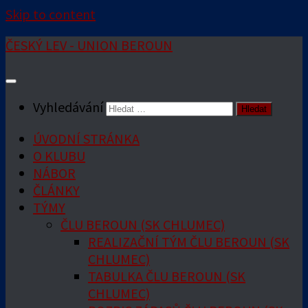
Skip to content
ČESKÝ LEV - UNION BEROUN
Vyhledávání
ÚVODNÍ STRÁNKA
O KLUBU
NÁBOR
ČLÁNKY
TÝMY
ČLU BEROUN (SK CHLUMEC)
REALIZAČNÍ TÝM ČLU BEROUN (SK
CHLUMEC)
TABULKA ČLU BEROUN (SK
CHLUMEC)