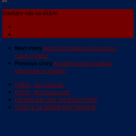
Sledujte nás na sítích!
Next story
Starší přípravka má za sebou
nabitý týden!
Previous story
Krajské finále mladších
přípravek ve Vlašimi
Hřiště „Na Ostrově“
Hřiště „Na Máchovně“
PRONÁJEM UMT NA MÁCHOVNĚ
STAŇTE SE NAŠÍM PARTNEREM
Čtvrtek
Pátek
Sobota