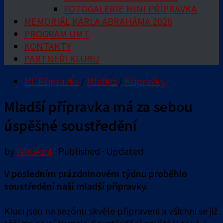
FOTOGALERIE MINI PŘÍPRAVKA
MEMORIÁL KARLA ABRAHÁMA 2026
PROGRAM UMT
KONTAKTY
PARTNEŘI KLUBU
Ml. Přípravka
/
Mládež
/
Přípravky
Mladší přípravka má za sebou
úspěšné soustředění
by
WhoAmI
· Published
· Updated
V posledním prázdninovém týdnu proběhlo
soustředění naší mladší přípravky.
Kluci jsou na sezónu skvěle připraveni a všichni se již