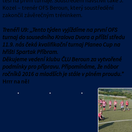
těší na první turnaje. Soustředění navštívil také J.
Kozel – trenér OFS Beroun, který soustředění
zakončil závěrečným tréninkem.
Trenéři U9: ,,Tento týden vyjíždíme na první OFS
turnaj do sousedního Kralova Dvora a příští středu
11.9. nás čeká kvalifikační turnaj Planeo Cup na
hřišti Spartak Příbram.
Děkujeme vedení klubu ČLU Beroun za vytvořené
podmínky pro přípravu. Připomínáme, že nábor
ročníků 2016 a mladších je stále v plném proudu.”
Hrrr na ně!