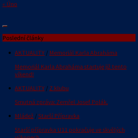
« Úno
Poslední články
AKTUALITY
/
Memoriál Karla Abraháma
Memoriál Karla Abraháma startuje již tento
víkend!
AKTUALITY
/
Z klubu
Smutná zpráva: Zemřel Josef Polák.
Mládež
/
Starší Přípravka
Starší přípravka U11 pokračuje ve skvělých
výkonech